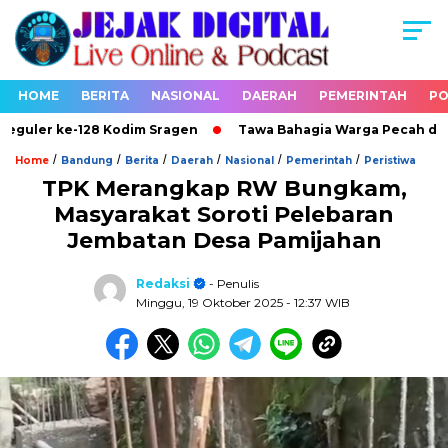
HOME
BERITA
NASIONAL
DAERAH
PEMERINTAH
PO
ler ke-128 Kodim Sragen
Tawa Bahagia Warga Pecah di Lokas
/
/
/
/
/
/
Home
Bandung
Berita
Daerah
Nasional
Pemerintah
Peristiwa
TPK Merangkap RW Bungkam,
Masyarakat Soroti Pelebaran
Jembatan Desa Pamijahan
Redaksi
- Penulis
Minggu, 19 Oktober 2025
- 12:37 WIB