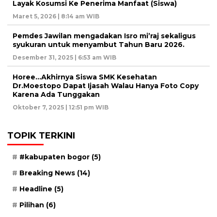
Layak Kosumsi Ke Penerima Manfaat (Siswa)
Maret 5, 2026 | 8:14 am WIB
Pemdes Jawilan mengadakan Isro mi’raj sekaligus
syukuran untuk menyambut Tahun Baru 2026.
Desember 31, 2025 | 6:53 am WIB
Horee…Akhirnya Siswa SMK Kesehatan
Dr.Moestopo Dapat Ijasah Walau Hanya Foto Copy
Karena Ada Tunggakan
Oktober 7, 2025 | 12:51 pm WIB
TOPIK TERKINI
#kabupaten bogor
(5)
Breaking News
(14)
Headline
(5)
Pilihan
(6)