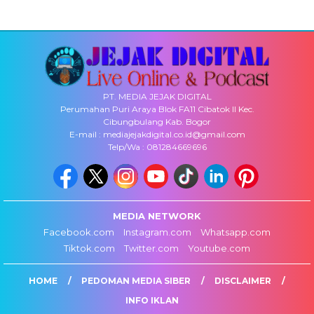
PT. MEDIA JEJAK DIGITAL
Perumahan Puri Araya Blok FA11 Cibatok II Kec.
Cibungbulang Kab. Bogor
E-mail : mediajejakdigital.co.id@gmail.com
Telp/Wa : 081284669696
MEDIA NETWORK
Facebook.com
Instagram.com
Whatsapp.com
Tiktok.com
Twitter.com
Youtube.com
HOME
PEDOMAN MEDIA SIBER
DISCLAIMER
INFO IKLAN