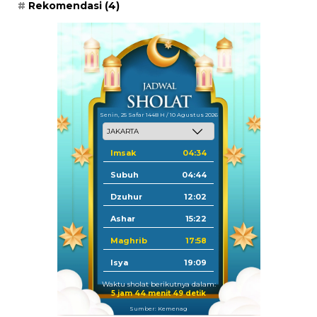
Rekomendasi
(4)
Senin, 25 Safar 1448 H / 10 Agustus 2026
Imsak
04:34
Subuh
04:44
Dzuhur
12:02
Ashar
15:22
Maghrib
17:58
Isya
19:09
Waktu sholat berikutnya dalam:
5 jam 44 menit 48 detik
Sumber: Kemenag