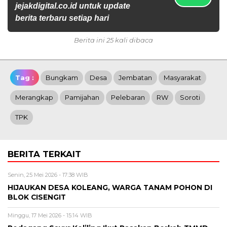
jejakdigital.co.id untuk update
berita terbaru setiap hari
Berita ini 25 kali dibaca
Tag :
Bungkam
Desa
Jembatan
Masyarakat
Merangkap
Pamijahan
Pelebaran
RW
Soroti
TPK
BERITA TERKAIT
Senin, 25 Mei 2026 - 17:38 WIB
HIJAUKAN DESA KOLEANG, WARGA TANAM POHON DI
BLOK CISENGIT
Minggu, 17 Mei 2026 - 15:14 WIB