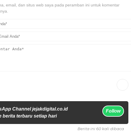
, email, dan situs web saya pada peramban ini untuk komentar
tnya.
App Channel jejakdigital.co.id
Follow
 berita terbaru setiap hari
Berita ini 60 kali dibaca