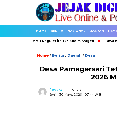
HOME
BERITA
NASIONAL
DAERAH
PEM
sakan Berkah TMMD Reguler ke-128 Kodim Sragen
Tawa Bahagi
Home
Berita
Daerah
Desa
/
/
/
Desa Pamagersari Te
2026 M
Redaksi
- Penulis
Senin, 30 Maret 2026
- 07:44 WIB