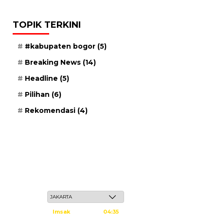
TOPIK TERKINI
#kabupaten bogor
(5)
Breaking News
(14)
Headline
(5)
Pilihan
(6)
Rekomendasi
(4)
Sabtu, 23 Safar 1448 H / 08 Agustus 2026
Imsak
04:35