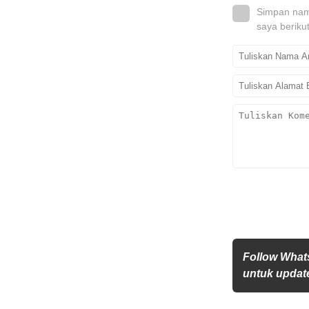
Simpan nama
saya beriku
Follow Whats
untuk update