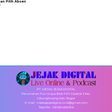
an Pilih Absen
r
PT. MEDIA JEJAK DIGITAL
Perumahan Puri Araya Blok FA11 Cibatok II Kec.
Cibungbulang Kab. Bogor
E-mail : mediajejakdigital.co.id@gmail.com
Telp/Wa : 081284669696