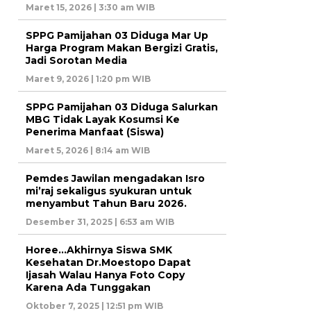
Maret 15, 2026 | 3:30 am WIB
SPPG Pamijahan 03 Diduga Mar Up
Harga Program Makan Bergizi Gratis,
Jadi Sorotan Media
Maret 9, 2026 | 1:20 pm WIB
SPPG Pamijahan 03 Diduga Salurkan
MBG Tidak Layak Kosumsi Ke
Penerima Manfaat (Siswa)
Maret 5, 2026 | 8:14 am WIB
Pemdes Jawilan mengadakan Isro
mi’raj sekaligus syukuran untuk
menyambut Tahun Baru 2026.
Desember 31, 2025 | 6:53 am WIB
Horee…Akhirnya Siswa SMK
Kesehatan Dr.Moestopo Dapat
Ijasah Walau Hanya Foto Copy
Karena Ada Tunggakan
Oktober 7, 2025 | 12:51 pm WIB