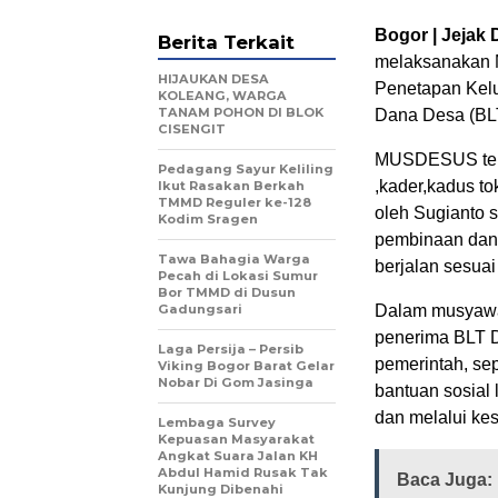
Bogor | Jejak D
Berita Terkait
melaksanakan
HIJAUKAN DESA
Penetapan Kel
KOLEANG, WARGA
TANAM POHON DI BLOK
Dana Desa (BL
CISENGIT
‎MUSDESUS ters
Pedagang Sayur Keliling
,kader,kadus t
Ikut Rasakan Berkah
TMMD Reguler ke-128
oleh Sugianto s
Kodim Sragen
pembinaan dan
Tawa Bahagia Warga
berjalan sesua
Pecah di Lokasi Sumur
Bor TMMD di Dusun
Gadungsari
‎Dalam musyawa
penerima BLT D
Laga Persija – Persib
pemerintah, se
Viking Bogor Barat Gelar
Nobar Di Gom Jasinga
bantuan sosial 
dan melalui ke
Lembaga Survey
Kepuasan Masyarakat
Angkat Suara Jalan KH
Abdul Hamid Rusak Tak
Baca Juga:
Kunjung Dibenahi