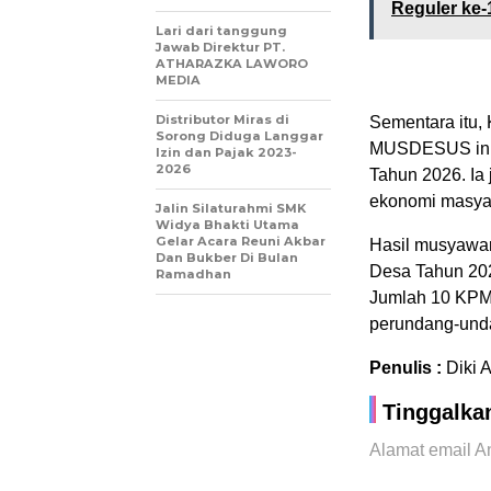
Reguler ke
Lari dari tanggung
Jawab Direktur PT.
ATHARAZKA LAWORO
MEDIA
Distributor Miras di
‎Sementara itu
Sorong Diduga Langgar
MUSDESUS ini 
Izin dan Pajak 2023-
2026
Tahun 2026. Ia
ekonomi masyar
Jalin Silaturahmi SMK
Widya Bhakti Utama
Gelar Acara Reuni Akbar
‎Hasil musyawa
Dan Bukber Di Bulan
Desa Tahun 20
Ramadhan
Jumlah 10 KPM 
perundang-und
Penulis :
Diki 
Tinggalka
Alamat email An