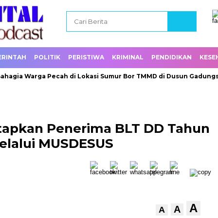
ERINTAH
POLITIK
PERISTIWA
KRIMINAL
PENDIDIKAN
KESE
a Warga Pecah di Lokasi Sumur Bor TMMD di Dusun Gadungsari
tapkan Penerima BLT DD Tahun
elalui MUSDESUS
A
A
A