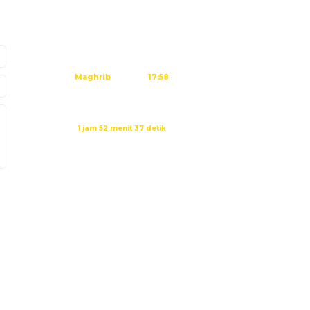
Subuh
04:45
Dzuhur
12:02
Ashar
15:23
Maghrib
17:58
Isya
19:09
Waktu sholat berikutnya dalam:
1 jam 52 menit 37 detik
Sumber: Kemenag