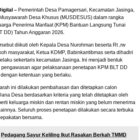
igital –
Pemerintah Desa Pamagersari, Kecamatan Jasinga,
 Musyawarah Desa Khusus (MUSDESUS) dalam rangka
uarga Penerima Manfaat (KPM) Bantuan Langsung Tunai
T DD) Tahun Anggaran 2026.
ebut diikuti oleh Kepala Desa Nurohman beserta Rt ,rw
okoh masyarakat, Ketua KDMP, Babinkantibmas serta dihadiri
elaku sekertaris kecamatan Jasinga. Ini menjadi bentuk
 pengawasan agar pelaksanaan penetapan KPM BLT DD
i dengan ketentuan yang berlaku.
rah ini dilakukan pembahasan dan ditetapkan calon
ana Desa berdasarkan kriteria yang telah ditetapkan oleh
perti keluarga miskin dan rentan miskin yang belum menerima
lainnya. Seluruh proses penetapan dilakukan secara terbuka
sepakatan bersama.
Pedagang Sayur Keliling Ikut Rasakan Berkah TMMD