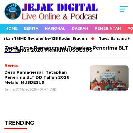
HOME
BERITA
NASIONAL
DAERAH
PEMERINTAH
PO
erkah TMMD Reguler ke-128 Kodim Sragen
Tawa Bahagia Warg
Topik
Desa Pamagersari Tetapkan Penerima BLT
DD Tahun 2026 Melalui MUSDESUS
Berita
Desa Pamagersari Tetapkan
Penerima BLT DD Tahun 2026
Melalui MUSDESUS
Senin, 30 Maret 2026 - 07:44 WIB
TRENDING