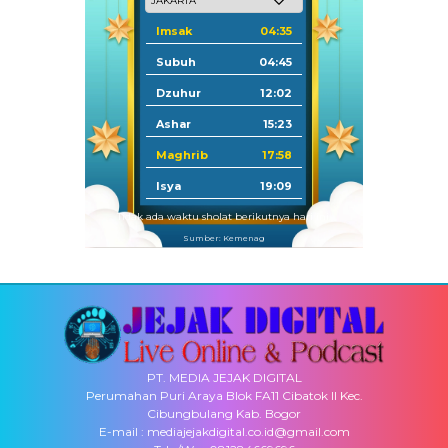
Imsak
04:35
Subuh
04:45
Dzuhur
12:02
Ashar
15:23
Maghrib
17:58
Isya
19:09
Tidak ada waktu sholat berikutnya hari ini.
Sumber: Kemenag
PT. MEDIA JEJAK DIGITAL
Perumahan Puri Araya Blok FA11 Cibatok II Kec.
Cibungbulang Kab. Bogor
E-mail : mediajejakdigital.co.id@gmail.com