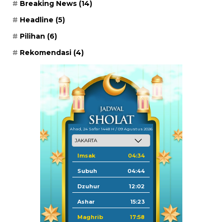
Breaking News
(14)
Headline
(5)
Pilihan
(6)
Rekomendasi
(4)
Ahad, 24 Safar 1448 H / 09 Agustus 2026
Imsak
04:34
Subuh
04:44
Dzuhur
12:02
Ashar
15:23
Maghrib
17:58