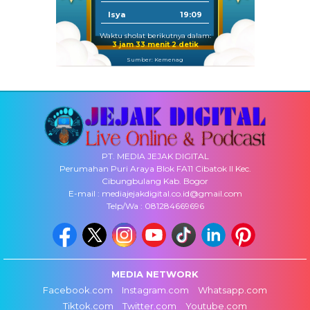
Isya
19:09
Waktu sholat berikutnya dalam:
3 jam 33 menit 2 detik
Sumber: Kemenag
PT. MEDIA JEJAK DIGITAL
Perumahan Puri Araya Blok FA11 Cibatok II Kec.
Cibungbulang Kab. Bogor
E-mail : mediajejakdigital.co.id@gmail.com
Telp/Wa : 081284669696
MEDIA NETWORK
Facebook.com
Instagram.com
Whatsapp.com
Tiktok.com
Twitter.com
Youtube.com