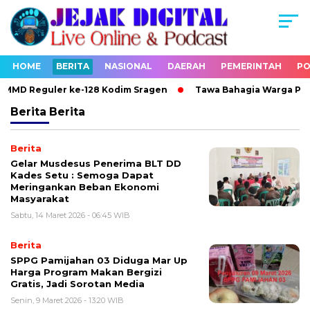
HOME
BERITA
NASIONAL
DAERAH
PEMERINTAH
PO
MMD Reguler ke-128 Kodim Sragen
Tawa Bahagia Warga Pecah 
Berita
Berita
Berita
Gelar Musdesus Penerima BLT DD
Kades Setu : Semoga Dapat
Meringankan Beban Ekonomi
Masyarakat
Sabtu, 14 Maret 2026 - 06:45 WIB
Berita
SPPG Pamijahan 03 Diduga Mar Up
Harga Program Makan Bergizi
Gratis, Jadi Sorotan Media
Senin, 9 Maret 2026 - 13:20 WIB