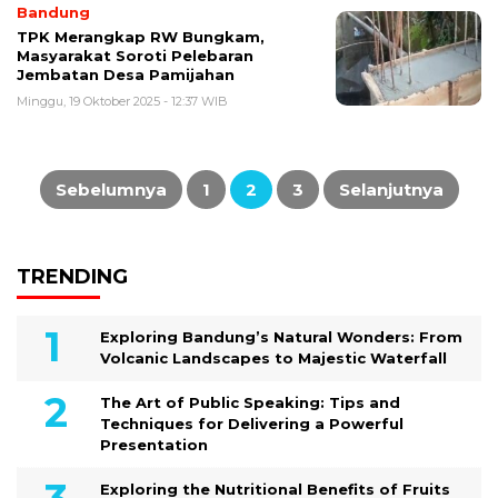
Bandung
TPK Merangkap RW Bungkam,
Masyarakat Soroti Pelebaran
Jembatan Desa Pamijahan
Minggu, 19 Oktober 2025 - 12:37 WIB
Paginasi
pos
Sebelumnya
1
2
3
Selanjutnya
TRENDING
Exploring Bandung’s Natural Wonders: From
Volcanic Landscapes to Majestic Waterfall
The Art of Public Speaking: Tips and
Techniques for Delivering a Powerful
Presentation
Exploring the Nutritional Benefits of Fruits