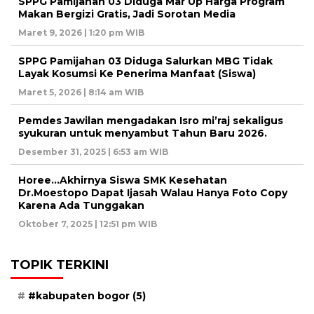
SPPG Pamijahan 03 Diduga Mar Up Harga Program
Makan Bergizi Gratis, Jadi Sorotan Media
Maret 9, 2026 | 1:20 pm WIB
SPPG Pamijahan 03 Diduga Salurkan MBG Tidak
Layak Kosumsi Ke Penerima Manfaat (Siswa)
Maret 5, 2026 | 8:14 am WIB
Pemdes Jawilan mengadakan Isro mi’raj sekaligus
syukuran untuk menyambut Tahun Baru 2026.
Desember 31, 2025 | 6:53 am WIB
Horee…Akhirnya Siswa SMK Kesehatan
Dr.Moestopo Dapat Ijasah Walau Hanya Foto Copy
Karena Ada Tunggakan
Oktober 7, 2025 | 12:51 pm WIB
TOPIK TERKINI
#kabupaten bogor
(5)