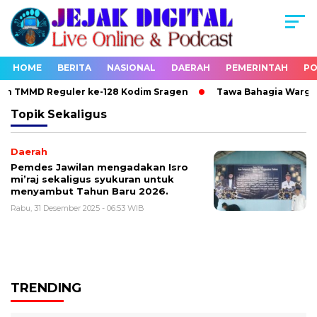
HOME
BERITA
NASIONAL
DAERAH
PEMERINTAH
PO
ah TMMD Reguler ke-128 Kodim Sragen
Tawa Bahagia Warga Pe
Topik
Sekaligus
Daerah
Pemdes Jawilan mengadakan Isro
mi’raj sekaligus syukuran untuk
menyambut Tahun Baru 2026.
Rabu, 31 Desember 2025 - 06:53 WIB
TRENDING