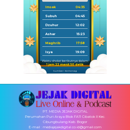
Imsak
04:35
Subuh
04:45
Dzuhur
12:02
Ashar
15:23
Maghrib
17:58
Isya
19:09
Waktu sholat berikutnya dalam:
1 jam 22 menit 50 detik
Sumber: Kemenag
PT. MEDIA JEJAK DIGITAL
Perumahan Puri Araya Blok FA11 Cibatok II Kec.
Cibungbulang Kab. Bogor
E-mail : mediajejakdigital.co.id@gmail.com