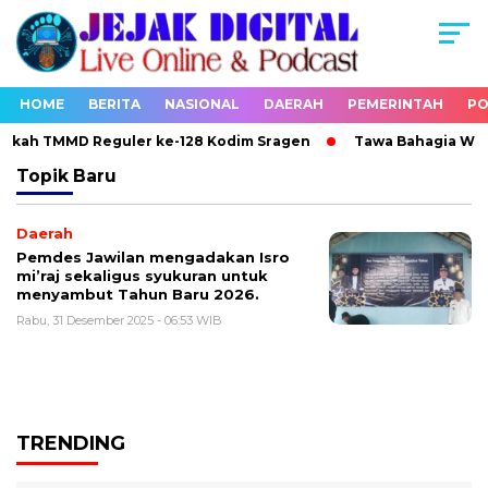
HOME
BERITA
NASIONAL
DAERAH
PEMERINTAH
PO
rkah TMMD Reguler ke-128 Kodim Sragen
Tawa Bahagia Warga
Topik
Baru
Daerah
Pemdes Jawilan mengadakan Isro
mi’raj sekaligus syukuran untuk
menyambut Tahun Baru 2026.
Rabu, 31 Desember 2025 - 06:53 WIB
TRENDING