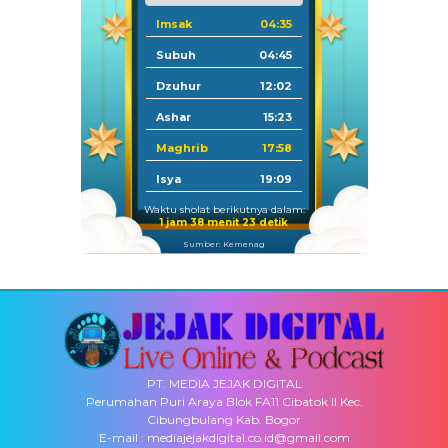
Imsak
04:35
Subuh
04:45
Dzuhur
12:02
Ashar
15:23
Maghrib
17:58
Isya
19:09
Waktu sholat berikutnya dalam:
1 jam 38 menit 23 detik
Sumber: Kemenag
PT. MEDIA JEJAK DIGITAL
Perumahan Puri Araya Blok FA11 Cibatok II Kec.
Cibungbulang Kab. Bogor
E-mail : mediajejakdigital.co.id@gmail.com